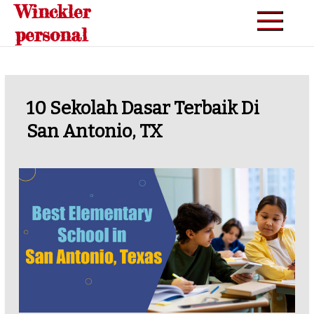
Winckler
Skip
to
personal
content
10 Sekolah Dasar Terbaik Di
San Antonio, TX