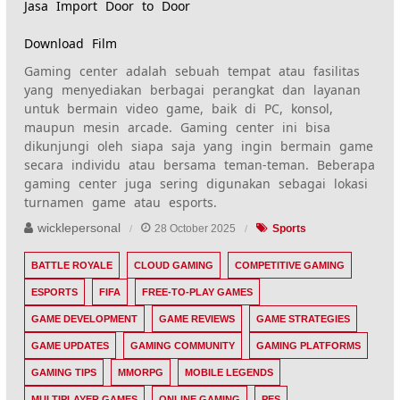
Jasa Import Door to Door
Download Film
Gaming center adalah sebuah tempat atau fasilitas
yang menyediakan berbagai perangkat dan layanan
untuk bermain video game, baik di PC, konsol,
maupun mesin arcade. Gaming center ini bisa
dikunjungi oleh siapa saja yang ingin bermain game
secara individu atau bersama teman-teman. Beberapa
gaming center juga sering digunakan sebagai lokasi
turnamen game atau esports.
wicklepersonal
28 October 2025
Sports
BATTLE ROYALE
CLOUD GAMING
COMPETITIVE GAMING
ESPORTS
FIFA
FREE-TO-PLAY GAMES
GAME DEVELOPMENT
GAME REVIEWS
GAME STRATEGIES
GAME UPDATES
GAMING COMMUNITY
GAMING PLATFORMS
GAMING TIPS
MMORPG
MOBILE LEGENDS
MULTIPLAYER GAMES
ONLINE GAMING
PES