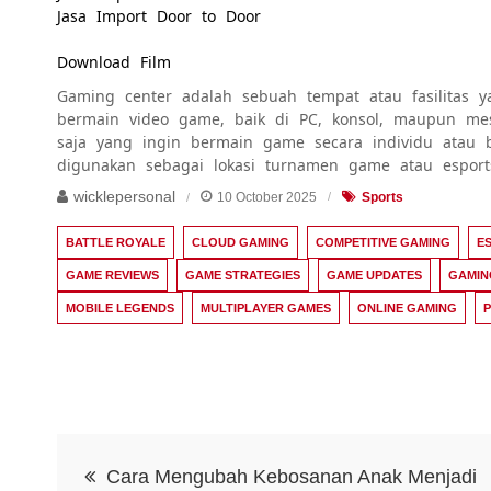
Jasa Import Door to Door
Download Film
Gaming center adalah sebuah tempat atau fasilitas 
bermain video game, baik di PC, konsol, maupun mes
saja yang ingin bermain game secara individu atau
digunakan sebagai lokasi turnamen game atau esport
wicklepersonal
10 October 2025
Sports
BATTLE ROYALE
CLOUD GAMING
COMPETITIVE GAMING
E
GAME REVIEWS
GAME STRATEGIES
GAME UPDATES
GAMIN
MOBILE LEGENDS
MULTIPLAYER GAMES
ONLINE GAMING
Post
Cara Mengubah Kebosanan Anak Menjadi