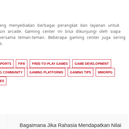
yang menyediakan berbagai perangkat dan layanan untuk
in arcade. Gaming center ini bisa dikunjungi oleh siapa
 bersama teman-teman. Beberapa gaming center juga sering
s.
SPORTS
FIFA
FREE-TO-PLAY GAMES
GAME DEVELOPMENT
G COMMUNITY
GAMING PLATFORMS
GAMING TIPS
MMORPG
PES
Bagaimana Jika Rahasia Mendapatkan Nilai