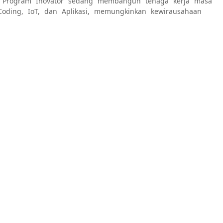
a
Program Inovator
sedang membangun tenaga kerja masa
Coding, IoT, dan Aplikasi, memungkinkan kewirausahaan