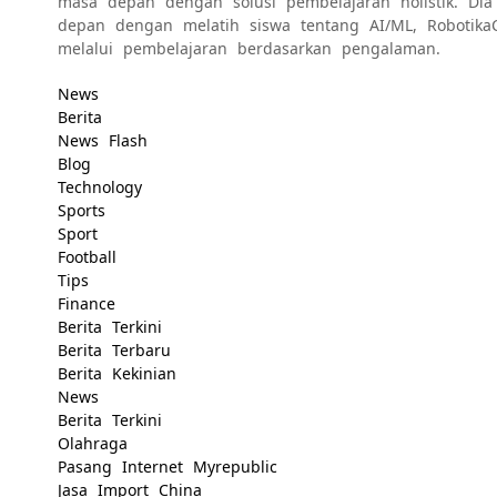
masa depan dengan solusi pembelajaran holistik. Di
depan dengan melatih siswa tentang AI/ML,
Robotika
melalui pembelajaran berdasarkan pengalaman.
News
Berita
News Flash
Blog
Technology
Sports
Sport
Football
Tips
Finance
Berita Terkini
Berita Terbaru
Berita Kekinian
News
Berita Terkini
Olahraga
Pasang Internet Myrepublic
Jasa Import China