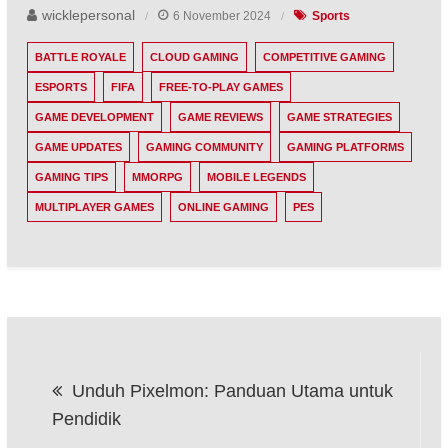
wicklepersonal
6 November 2024
Sports
BATTLE ROYALE
CLOUD GAMING
COMPETITIVE GAMING
ESPORTS
FIFA
FREE-TO-PLAY GAMES
GAME DEVELOPMENT
GAME REVIEWS
GAME STRATEGIES
GAME UPDATES
GAMING COMMUNITY
GAMING PLATFORMS
GAMING TIPS
MMORPG
MOBILE LEGENDS
MULTIPLAYER GAMES
ONLINE GAMING
PES
Post
Unduh Pixelmon: Panduan Utama untuk
navigation
Pendidik