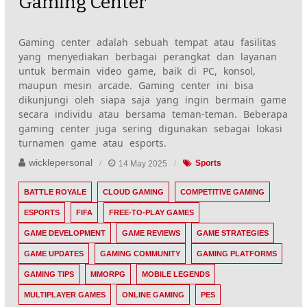
Gaming Center
Gaming center adalah sebuah tempat atau fasilitas
yang menyediakan berbagai perangkat dan layanan
untuk bermain video game, baik di PC, konsol,
maupun mesin arcade. Gaming center ini bisa
dikunjungi oleh siapa saja yang ingin bermain game
secara individu atau bersama teman-teman. Beberapa
gaming center juga sering digunakan sebagai lokasi
turnamen game atau esports.
wicklepersonal
14 May 2025
Sports
BATTLE ROYALE
CLOUD GAMING
COMPETITIVE GAMING
ESPORTS
FIFA
FREE-TO-PLAY GAMES
GAME DEVELOPMENT
GAME REVIEWS
GAME STRATEGIES
GAME UPDATES
GAMING COMMUNITY
GAMING PLATFORMS
GAMING TIPS
MMORPG
MOBILE LEGENDS
MULTIPLAYER GAMES
ONLINE GAMING
PES