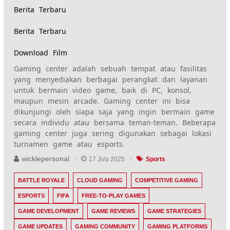
Berita Terbaru
Berita Terbaru
Download Film
Gaming center adalah sebuah tempat atau fasilitas
yang menyediakan berbagai perangkat dan layanan
untuk bermain video game, baik di PC, konsol,
maupun mesin arcade. Gaming center ini bisa
dikunjungi oleh siapa saja yang ingin bermain game
secara individu atau bersama teman-teman. Beberapa
gaming center juga sering digunakan sebagai lokasi
turnamen game atau esports.
wicklepersonal
17 July 2025
Sports
BATTLE ROYALE
CLOUD GAMING
COMPETITIVE GAMING
ESPORTS
FIFA
FREE-TO-PLAY GAMES
GAME DEVELOPMENT
GAME REVIEWS
GAME STRATEGIES
GAME UPDATES
GAMING COMMUNITY
GAMING PLATFORMS