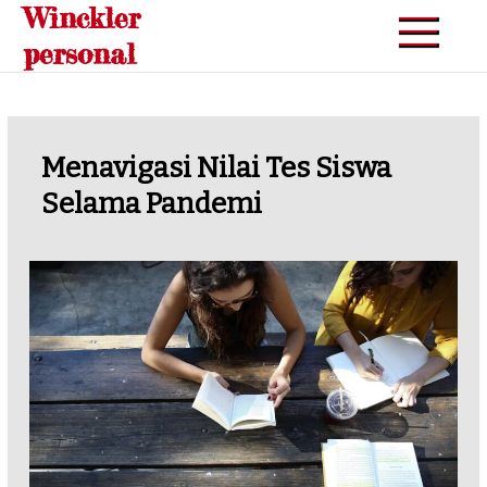
Winckler
Skip
to
personal
content
Menavigasi Nilai Tes Siswa
Selama Pandemi