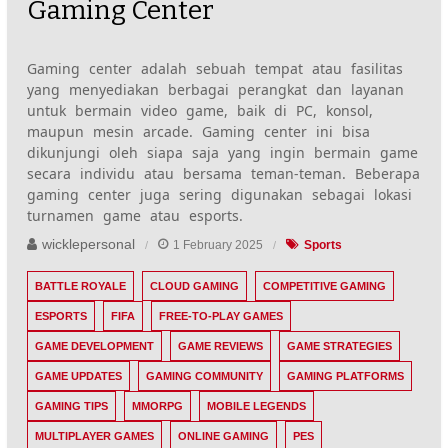
Gaming Center
Gaming center adalah sebuah tempat atau fasilitas
yang menyediakan berbagai perangkat dan layanan
untuk bermain video game, baik di PC, konsol,
maupun mesin arcade. Gaming center ini bisa
dikunjungi oleh siapa saja yang ingin bermain game
secara individu atau bersama teman-teman. Beberapa
gaming center juga sering digunakan sebagai lokasi
turnamen game atau esports.
wicklepersonal
1 February 2025
Sports
BATTLE ROYALE
CLOUD GAMING
COMPETITIVE GAMING
ESPORTS
FIFA
FREE-TO-PLAY GAMES
GAME DEVELOPMENT
GAME REVIEWS
GAME STRATEGIES
GAME UPDATES
GAMING COMMUNITY
GAMING PLATFORMS
GAMING TIPS
MMORPG
MOBILE LEGENDS
MULTIPLAYER GAMES
ONLINE GAMING
PES