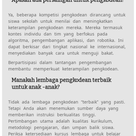
Apakah ada persaingan untuk pengkodean?
Ya, beberapa kompetisi pengkodean dirancang untuk
siswa sekolah untuk menilai dan meningkatkan
keterampilan pengkodean mereka. Mereka termasuk
kontes individu dan tim yang berfokus pada
algoritma, pengembangan aplikasi, dan robotika. Ini
dapat berkisar dari tingkat nasional ke internasional,
menyediakan banyak cara untuk menguji bakat.
Berpartisipasi dalam tantangan pengembangan
membantu memperkuat keterampilan pengkodean.
Manakah lembaga pengkodean terbaik
untuk anak -anak?
Tidak ada lembaga pengkodean “terbaik” yang pasti.
Tetapi Anda akan menemukan sumber daya yang
memberikan instruksi berkualitas tinggi.
Pertimbangan utama adalah kualitas kurikulum,
metodologi pengajaran, dan umpan balik siswa.
Periksa ketersediaan kursus lembaga untuk belajar