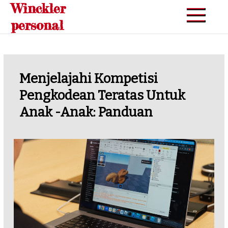
Winckler
Skip
to
personal
content
Menjelajahi Kompetisi
Pengkodean Teratas Untuk
Anak -anak: Panduan