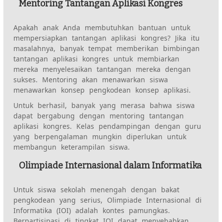
Mentoring Tantangan Aplikasi Kongres
Apakah anak Anda membutuhkan bantuan untuk
mempersiapkan tantangan aplikasi kongres? Jika itu
masalahnya, banyak tempat memberikan bimbingan
tantangan aplikasi kongres untuk membiarkan
mereka menyelesaikan tantangan mereka dengan
sukses. Mentoring akan menawarkan siswa
menawarkan konsep pengkodean konsep aplikasi.
Untuk berhasil, banyak yang merasa bahwa siswa
dapat bergabung dengan mentoring tantangan
aplikasi kongres. Kelas pendampingan dengan guru
yang berpengalaman mungkin diperlukan untuk
membangun keterampilan siswa.
Olimpiade Internasional dalam Informatika
Untuk siswa sekolah menengah dengan bakat
pengkodean yang serius, Olimpiade Internasional di
Informatika (IOI) adalah kontes pamungkas.
Berpartisipasi di tingkat IOI dapat menyebabkan