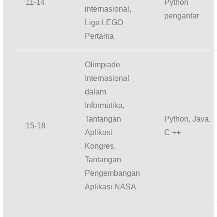
11-14
Python
internasional,
pengantar
Liga LEGO
Pertama
Olimpiade
Internasional
dalam
Informatika,
Tantangan
Python, Java,
15-18
Aplikasi
C ++
Kongres,
Tantangan
Pengembangan
Aplikasi NASA