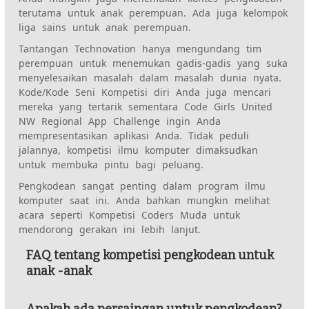
terutama untuk anak perempuan. Ada juga kelompok
liga sains untuk anak perempuan.
Tantangan Technovation hanya mengundang tim
perempuan untuk menemukan gadis-gadis yang suka
menyelesaikan masalah dalam masalah dunia nyata.
Kode/Kode Seni Kompetisi diri Anda juga mencari
mereka yang tertarik sementara Code Girls United
NW Regional App Challenge ingin Anda
mempresentasikan aplikasi Anda. Tidak peduli
jalannya, kompetisi ilmu komputer dimaksudkan
untuk membuka pintu bagi peluang.
Pengkodean sangat penting dalam program ilmu
komputer saat ini. Anda bahkan mungkin melihat
acara seperti Kompetisi Coders Muda untuk
mendorong gerakan ini lebih lanjut.
FAQ tentang kompetisi pengkodean untuk
anak -anak