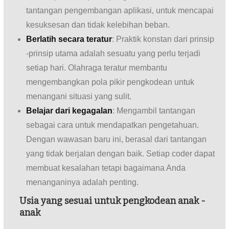
tantangan pengembangan aplikasi, untuk mencapai
kesuksesan dan tidak kelebihan beban.
Berlatih secara teratur
: Praktik konstan dari prinsip
-prinsip utama adalah sesuatu yang perlu terjadi
setiap hari. Olahraga teratur membantu
mengembangkan pola pikir pengkodean untuk
menangani situasi yang sulit.
Belajar dari kegagalan
: Mengambil tantangan
sebagai cara untuk mendapatkan pengetahuan.
Dengan wawasan baru ini, berasal dari tantangan
yang tidak berjalan dengan baik. Setiap coder dapat
membuat kesalahan tetapi bagaimana Anda
menanganinya adalah penting.
Usia yang sesuai untuk pengkodean anak -
anak