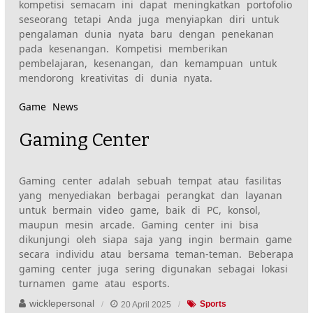
kompetisi semacam ini dapat meningkatkan portofolio
seseorang tetapi Anda juga menyiapkan diri untuk
pengalaman dunia nyata baru dengan penekanan
pada kesenangan. Kompetisi memberikan
pembelajaran, kesenangan, dan kemampuan untuk
mendorong kreativitas di dunia nyata.
Game News
Gaming Center
Gaming center adalah sebuah tempat atau fasilitas
yang menyediakan berbagai perangkat dan layanan
untuk bermain video game, baik di PC, konsol,
maupun mesin arcade. Gaming center ini bisa
dikunjungi oleh siapa saja yang ingin bermain game
secara individu atau bersama teman-teman. Beberapa
gaming center juga sering digunakan sebagai lokasi
turnamen game atau esports.
wicklepersonal
20 April 2025
Sports