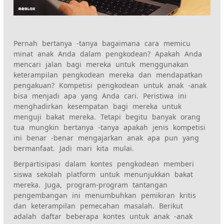
Pernah bertanya -tanya bagaimana cara memicu
minat anak Anda dalam pengkodean? Apakah Anda
mencari jalan bagi mereka untuk menggunakan
keterampilan pengkodean mereka dan mendapatkan
pengakuan? Kompetisi pengkodean untuk anak -anak
bisa menjadi apa yang Anda cari. Peristiwa ini
menghadirkan kesempatan bagi mereka untuk
menguji bakat mereka. Tetapi begitu banyak orang
tua mungkin bertanya -tanya apakah jenis kompetisi
ini benar -benar mengajarkan anak apa pun yang
bermanfaat. Jadi mari kita mulai.
Berpartisipasi dalam kontes pengkodean memberi
siswa sekolah platform untuk menunjukkan bakat
mereka. Juga, program-program tantangan
pengembangan ini menumbuhkan pemikiran kritis
dan keterampilan pemecahan masalah. Berikut
adalah daftar beberapa kontes untuk anak -anak