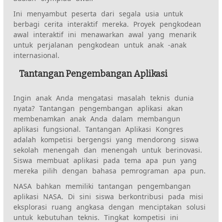
Ini menyambut peserta dari segala usia untuk
berbagi cerita interaktif mereka. Proyek pengkodean
awal interaktif ini menawarkan awal yang menarik
untuk perjalanan pengkodean untuk anak -anak
internasional.
Tantangan Pengembangan Aplikasi
Ingin anak Anda mengatasi masalah teknis dunia
nyata? Tantangan pengembangan aplikasi akan
membenamkan anak Anda dalam membangun
aplikasi fungsional. Tantangan Aplikasi Kongres
adalah kompetisi bergengsi yang mendorong siswa
sekolah menengah dan menengah untuk berinovasi.
Siswa membuat aplikasi pada tema apa pun yang
mereka pilih dengan bahasa pemrograman apa pun.
NASA bahkan memiliki tantangan pengembangan
aplikasi NASA. Di sini siswa berkontribusi pada misi
eksplorasi ruang angkasa dengan menciptakan solusi
untuk kebutuhan teknis. Tingkat kompetisi ini