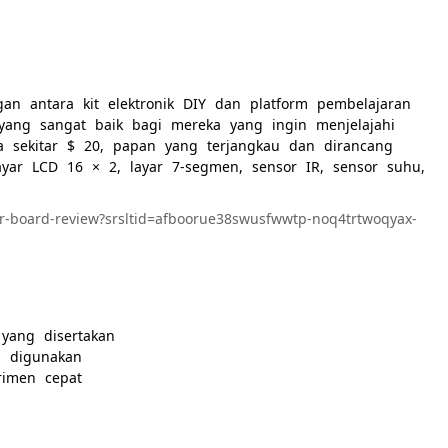
n antara kit elektronik DIY dan platform pembelajaran
 yang sangat baik bagi mereka yang ingin menjelajahi
a sekitar $ 20, papan yang terjangkau dan dirancang
yar LCD 16 × 2, layar 7-segmen, sensor IR, sensor suhu,
er-board-review?srsltid=afboorue38swusfwwtp-noq4trtwoqyax-
yang disertakan
 digunakan
imen cepat