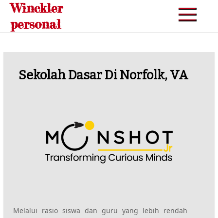
Winckler
Skip
to
personal
content
Sekolah Dasar Di Norfolk, VA
Melalui rasio siswa dan guru yang lebih rendah