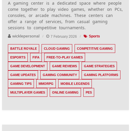
A gaming center is a dedicated space where people
come together to play video games, whether on PCs,
consoles, or arcade machines. These centers can
offer a range of services, from casual gaming
sessions to competitive tournaments.
wicklepersonal
7 February 2026
Sports
BATTLE ROYALE
CLOUD GAMING
COMPETITIVE GAMING
ESPORTS
FIFA
FREE-TO-PLAY GAMES
GAME DEVELOPMENT
GAME REVIEWS
GAME STRATEGIES
GAME UPDATES
GAMING COMMUNITY
GAMING PLATFORMS
GAMING TIPS
MMORPG
MOBILE LEGENDS
MULTIPLAYER GAMES
ONLINE GAMING
PES