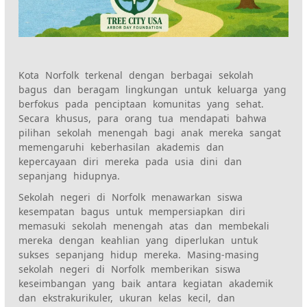
Kota Norfolk terkenal dengan berbagai sekolah
bagus dan beragam lingkungan untuk keluarga yang
berfokus pada penciptaan komunitas yang sehat.
Secara khusus, para orang tua mendapati bahwa
pilihan sekolah menengah bagi anak mereka sangat
memengaruhi keberhasilan akademis dan
kepercayaan diri mereka pada usia dini dan
sepanjang hidupnya.
Sekolah negeri di Norfolk menawarkan siswa
kesempatan bagus untuk mempersiapkan diri
memasuki sekolah menengah atas dan membekali
mereka dengan keahlian yang diperlukan untuk
sukses sepanjang hidup mereka. Masing-masing
sekolah negeri di Norfolk memberikan siswa
keseimbangan yang baik antara kegiatan akademik
dan ekstrakurikuler, ukuran kelas kecil, dan