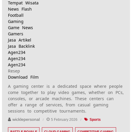
Tempat Wisata
News Flash
Football
Gaming
Game News
Gamers
Jasa Artikel
Jasa Backlink
Agen234
Agen234
Agen234
Resep
Download Film
A gaming center is a dedicated space where people
come together to play video games, whether on PCs,
consoles, or arcade machines. These centers can
offer a range of services, from casual gaming
sessions to competitive tournaments.
wicklepersonal
5 February 2026
Sports
BATTLE ROYALE
CLOUD GAMING
COMPETITIVE GAMING