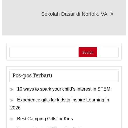
Sekolah Dasar di Norfolk, VA
Search
Pos-pos Terbaru
10 ways to spark your child’s interest in STEM
Experience gifts for kids to Inspire Learning in
2026
Best Camping Gifts for Kids